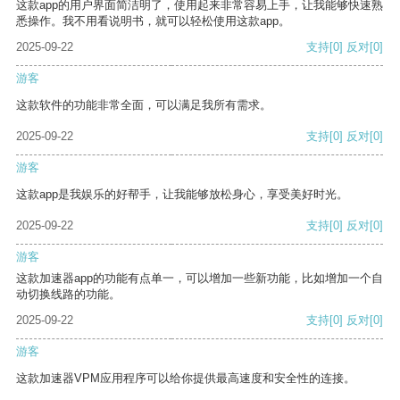
这款app的用户界面简洁明了，使用起来非常容易上手，让我能够快速熟
悉操作。我不用看说明书，就可以轻松使用这款app。
2025-09-22
支持
[0]
反对
[0]
游客
这款软件的功能非常全面，可以满足我所有需求。
2025-09-22
支持
[0]
反对
[0]
游客
这款app是我娱乐的好帮手，让我能够放松身心，享受美好时光。
2025-09-22
支持
[0]
反对
[0]
游客
这款加速器app的功能有点单一，可以增加一些新功能，比如增加一个自
动切换线路的功能。
2025-09-22
支持
[0]
反对
[0]
游客
这款加速器VPM应用程序可以给你提供最高速度和安全性的连接。