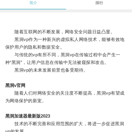
简介
排行
随着互联网的不断发展，网络安全问题日益凸显。
黑洞vp作为一种新兴的虚拟私人网络技术，能够有效地
保护用户的隐私和数据安全。
与传统的vp有所不同，黑洞vp在传输过程中会产生一
种“黑洞”，让用户信息在传输中无法被窥探和攻击。
黑洞vp的未来发展前景也备受期待。
黑洞v官网
随着人们对网络安全的关注度不断提高，黑洞vp有望成
为网络保护的新宠。
黑洞加速器最新版2023
技术的不断完善和应用范围的扩大，将进一步促进黑洞
vp的发展。