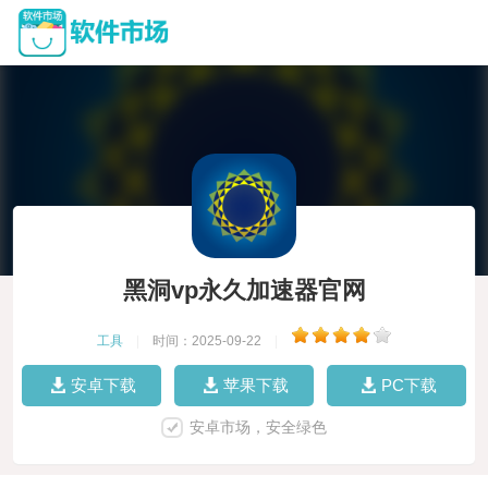
黑洞vp永久加速器官网
工具
|
时间：2025-09-22
|
安卓下载
苹果下载
PC下载
安卓市场，安全绿色