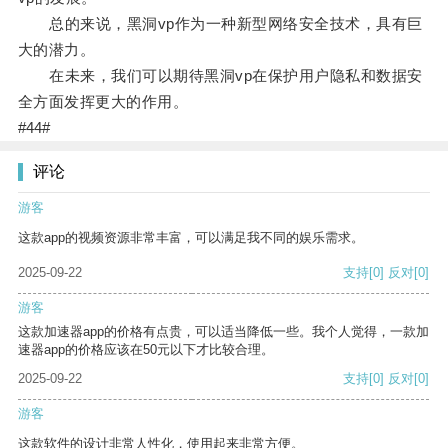
总的来说，黑洞vp作为一种新型网络安全技术，具有巨
大的潜力。
在未来，我们可以期待黑洞vp在保护用户隐私和数据安
全方面发挥更大的作用。
#44#
评论
游客
这款app的视频资源非常丰富，可以满足我不同的娱乐需求。
2025-09-22
支持
[0]
反对
[0]
游客
这款加速器app的价格有点贵，可以适当降低一些。我个人觉得，一款加
速器app的价格应该在50元以下才比较合理。
2025-09-22
支持
[0]
反对
[0]
游客
这款软件的设计非常人性化，使用起来非常方便。