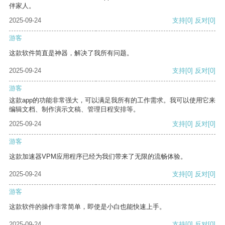
伴家人。
2025-09-24
支持
[0]
反对
[0]
游客
这款软件简直是神器，解决了我所有问题。
2025-09-24
支持
[0]
反对
[0]
游客
这款app的功能非常强大，可以满足我所有的工作需求。我可以使用它来
编辑文档、制作演示文稿、管理日程安排等。
2025-09-24
支持
[0]
反对
[0]
游客
这款加速器VPM应用程序已经为我们带来了无限的流畅体验。
2025-09-24
支持
[0]
反对
[0]
游客
这款软件的操作非常简单，即使是小白也能快速上手。
2025-09-24
支持
[0]
反对
[0]