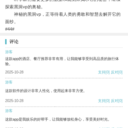
探索黑洞vp的奥秘。
神秘的黑洞vp，正等待着人类的勇敢和智慧去解开它的
面纱。
#44#
评论
游客
这款app的酒店、餐厅推荐非常有用，让我能够享受到高品质的旅行体
验。
2025-10-28
支持
[0]
反对
[0]
游客
这款软件的设计非常人性化，使用起来非常方便。
2025-10-28
支持
[0]
反对
[0]
游客
这款app是我娱乐的好帮手，让我能够放松身心，享受美好时光。