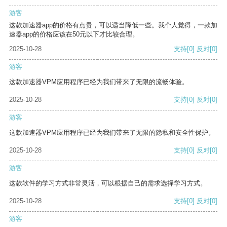
游客
这款加速器app的价格有点贵，可以适当降低一些。我个人觉得，一款加
速器app的价格应该在50元以下才比较合理。
2025-10-28
支持
[0]
反对
[0]
游客
这款加速器VPM应用程序已经为我们带来了无限的流畅体验。
2025-10-28
支持
[0]
反对
[0]
游客
这款加速器VPM应用程序已经为我们带来了无限的隐私和安全性保护。
2025-10-28
支持
[0]
反对
[0]
游客
这款软件的学习方式非常灵活，可以根据自己的需求选择学习方式。
2025-10-28
支持
[0]
反对
[0]
游客