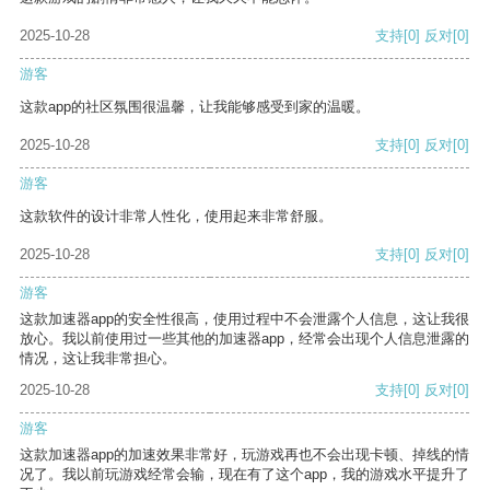
2025-10-28
支持
[0]
反对
[0]
游客
这款app的社区氛围很温馨，让我能够感受到家的温暖。
2025-10-28
支持
[0]
反对
[0]
游客
这款软件的设计非常人性化，使用起来非常舒服。
2025-10-28
支持
[0]
反对
[0]
游客
这款加速器app的安全性很高，使用过程中不会泄露个人信息，这让我很
放心。我以前使用过一些其他的加速器app，经常会出现个人信息泄露的
情况，这让我非常担心。
2025-10-28
支持
[0]
反对
[0]
游客
这款加速器app的加速效果非常好，玩游戏再也不会出现卡顿、掉线的情
况了。我以前玩游戏经常会输，现在有了这个app，我的游戏水平提升了