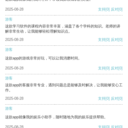
2025-08-28
支持
[0]
反对
[0]
游客
这款学习软件的课程内容非常丰富，涵盖了各个学科的知识。老师的讲
解非常生动，让我能够轻松理解知识点。
2025-08-28
支持
[0]
反对
[0]
游客
这款app的游戏非常好玩，可以让我消磨时间。
2025-08-28
支持
[0]
反对
[0]
游客
这款app的客服非常专业，遇到问题总是能够及时解决，让我能够安心工
作。
2025-08-28
支持
[0]
反对
[0]
游客
这款app就像我的娱乐小助手，随时随地为我的娱乐提供帮助。
2025-08-28
支持
[0]
反对
[0]