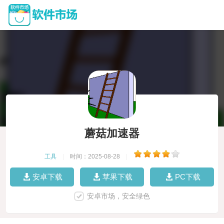
蘑菇加速器
工具
|
时间：2025-08-28
|
安卓下载
苹果下载
PC下载
安卓市场，安全绿色