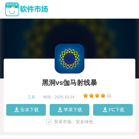
黑洞vs伽马射线暴
工具
|
时间：2025-10-24
|
安卓下载
苹果下载
PC下载
安卓市场，安全绿色