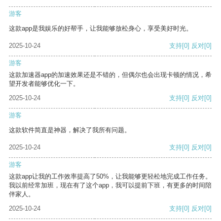
游客
这款app是我娱乐的好帮手，让我能够放松身心，享受美好时光。
2025-10-24
支持
[0]
反对
[0]
游客
这款加速器app的加速效果还是不错的，但偶尔也会出现卡顿的情况，希
望开发者能够优化一下。
2025-10-24
支持
[0]
反对
[0]
游客
这款软件简直是神器，解决了我所有问题。
2025-10-24
支持
[0]
反对
[0]
游客
这款app让我的工作效率提高了50%，让我能够更轻松地完成工作任务。
我以前经常加班，现在有了这个app，我可以提前下班，有更多的时间陪
伴家人。
2025-10-24
支持
[0]
反对
[0]