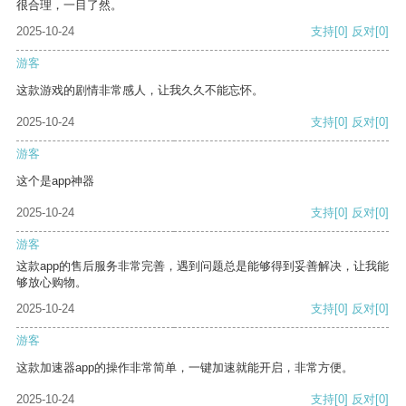
很合理，一目了然。
2025-10-24
支持
[0]
反对
[0]
游客
这款游戏的剧情非常感人，让我久久不能忘怀。
2025-10-24
支持
[0]
反对
[0]
游客
这个是app神器
2025-10-24
支持
[0]
反对
[0]
游客
这款app的售后服务非常完善，遇到问题总是能够得到妥善解决，让我能
够放心购物。
2025-10-24
支持
[0]
反对
[0]
游客
这款加速器app的操作非常简单，一键加速就能开启，非常方便。
2025-10-24
支持
[0]
反对
[0]