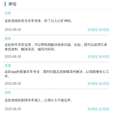
评论
游客
这款游戏的音乐非常优美，听了让人心旷神怡。
2025-08-28
支持
[0]
反对
[0]
游客
这款软件非常实用，可以帮助我解决很多问题。比如，我可以使用它来
查找资料、翻译语言、编写代码等。
2025-08-28
支持
[0]
反对
[0]
游客
这款app的客服非常专业，遇到问题总是能够及时解决，让我能够安心工
作。
2025-08-28
支持
[0]
反对
[0]
游客
这款游戏的剧情非常感人，让我久久不能忘怀。
2025-08-28
支持
[0]
反对
[0]